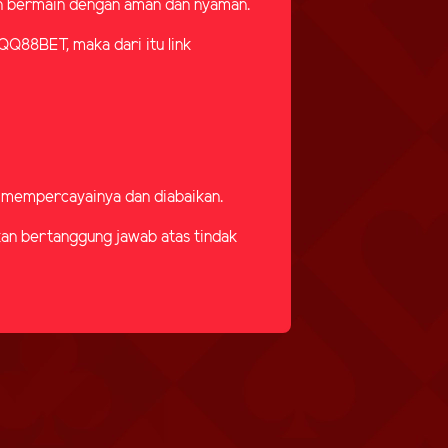
an bermain dengan aman dan nyaman.
 QQ88BET, maka dari itu link
dak mempercayainya dan diabaikan.
an bertanggung jawab atas tindak