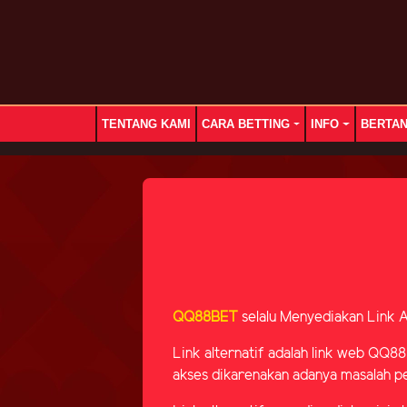
TENTANG KAMI
CARA BETTING
INFO
BERTA
QQ88BET
selalu Menyediakan Link Al
Link alternatif adalah link web QQ88B
akses dikarenakan adanya masalah pe