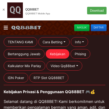
×
QQ88BET
Download
QQ88BET Mobile App
MASUK
DAFTAR
TENTANG KAMI
Cara Betting
Info
Bertanggung Jawab
Kebijakan
Phising
Kalkulator Mix Parlay
Video Qq88bet
IDN Poker
RTP Slot QQ88BET
Kebijakan Privasi & Penggunaan QQ88BET 🎮💰
Selamat datang di QQ88BET! Kami berkomitmen untuk
memberikan pengalaman bermain yang aman, adil, dan