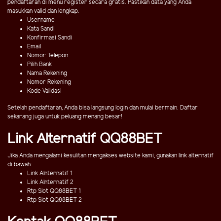
pendaftaran di menu register secara gratis. Pastikan data yang Anda
masukkan valid dan lengkap.
Username
Kata Sandi
Konfirmasi Sandi
Email
Nomor Telepon
Pilih Bank
Nama Rekening
Nomor Rekening
Kode Validasi
Setelah pendaftaran, Anda bisa langsung login dan mulai bermain. Daftar
sekarang juga untuk peluang menang besar!
Link Alternatif QQ88BET
Jika Anda mengalami kesulitan mengakses website kami, gunakan link alternatif
di bawah:
Link Alnternatif 1
Link Alnternatif 2
Rtp Slot QQ88BET 1
Rtp Slot QQ88BET 2