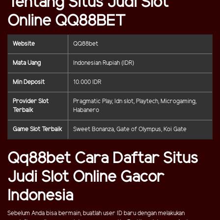
Tentang Situs Judi Slot
Online QQ88BET
Website
QQ88bet
Mata Uang
Indonesian Rupiah (IDR)
Min Deposit
10.000 IDR
Provider Slot
Pragmatic Play, Idn slot, Playtech, Microgaming,
Terbaik
Habanero
Game Slot Terbaik
Sweet Bonanza, Gate of Olympus, Koi Gate
Qq88bet Cara Daftar Situs
Judi Slot Online Gacor
Indonesia
Sebelum Anda bisa bermain, buatlah user ID baru dengan melakukan