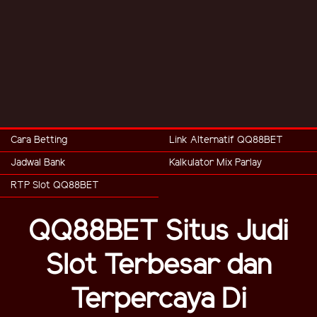
Cara Betting
Link Alternatif QQ88BET
Jadwal Bank
Kalkulator Mix Parlay
RTP Slot QQ88BET
QQ88BET Situs Judi
Slot Terbesar dan
Terpercaya Di